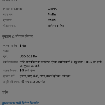
Place of Origin:
CHINA
ब्रांड नाम:
PinRui
प्रमाणन:
MSDS
मॉडल संख्या:
दोहरे रंग का रेशा
भुगतान & नौवहन नियमों
न्यूनतम आदेश
1 रोल
मात्रा:
मूल्य:
USD 5-12 Rol
पैकेजिंग विवरण:
तरीके और पैकिंग: हम प्लास्टिक ट्रे का उपयोग करते हैं, शुद्ध वजन 1.0KG, हम इसमें
जलशुष्कक डालते हैं,
प्रसव के समय:
1-5 कार्य दिवस
भुगतान शर्तें:
एल/सी, डी/ए, डी/पी, टी/टी, वेस्टर्न यूनियन, मनीग्राम
आपूर्ति की क्षमता:
प्रति सप्ताह 15000 रोल
वर्णन
डुअल कलर 3डी प्रिंटर फिलामेंट