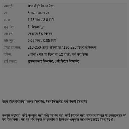
सामग्री:
रेशम दोहरे रंग का रेशा
रंग:
6 अलग-अलग रंग
व्यास:
1.75 मिमी / 3.0 मिमी
शुद्ध भार:
1 किग्रा/स्पूल
आवेदन:
एफडीएम 3डी प्रिंटर
सहिष्णुता:
0.02 मिमी / 0.05 मिमी
प्रिंट तापमान:
210-250 डिग्री सेल्सियस / 190-220 डिग्री सेल्सियस
पैकिंग:
8 पीसी / गत्ते का डिब्बा या 12 पीसी / गत्ते का डिब्बा
डुअल कलर फिलामेंट
3डी प्रिंटर फिलामेंट
हाई लाइट:
,
रेशम दोहरे रंग,ट्रिप-कलर फिलामेंट, रेशम फिलामेंट, गर्म बिक्री फिलामेंट
मजबूत कठोरता, कोई बुलबुला नहीं, कोई जामिंग नहीं, कोई विकृति नहीं, लगातार नोजल या एक्सट्रूडर को
बंद किए बिना। यह घर और स्कूल के उपयोग के लिए एक अनुकूल सह-एक्सट्रूडेड फिलामेंट है।