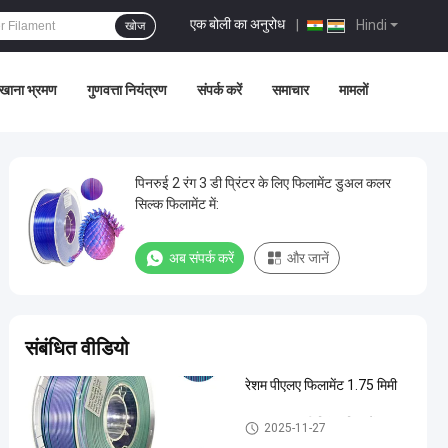
एक बोली का अनुरोध
|
Hindi
खोज
खाना भ्रमण
गुणवत्ता नियंत्रण
संपर्क करें
समाचार
मामलों
पिनरुई 2 रंग 3 डी प्रिंटर के लिए फिलामेंट डुअल कलर
सिल्क फिलामेंट में:
अब संपर्क करें
और जानें
संबंधित वीडियो
रेशम पीएलए फिलामेंट 1.75 मिमी
डुअल कलर 3डी प्रिंटर फिलामेंट
2025-11-27