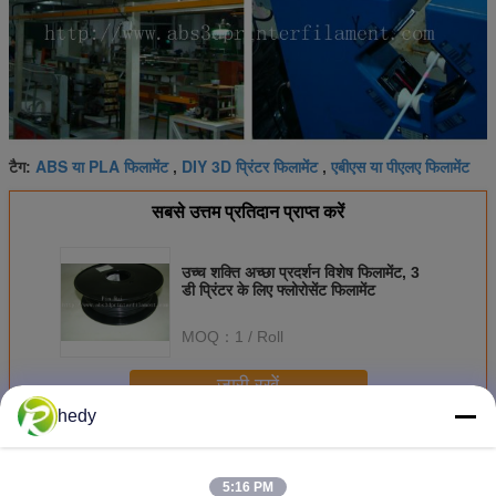
ABS या PLA फिलामेंट
DIY 3D प्रिंटर फिलामेंट
एबीएस या पीएलए फिलामेंट
टैग:
,
,
सबसे उत्तम प्रतिदान प्राप्त करें
उच्च शक्ति अच्छा प्रदर्शन विशेष फिलामेंट, 3
डी प्रिंटर के लिए फ्लोरोसेंट फिलामेंट
MOQ：
1 / Roll
जारी रखें
hedy
विशेष फिलामेंट
अधिक
5:16 PM