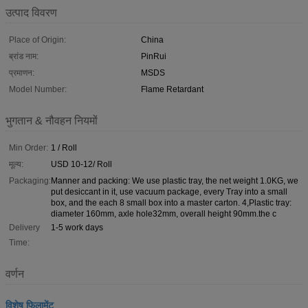
उत्पाद विवरण
Place of Origin:
China
ब्रांड नाम:
PinRui
प्रमाणन:
MSDS
Model Number:
Flame Retardant
भुगतान & नौवहन नियमों
Min Order:
1 / Roll
मूल्य:
USD 10-12/ Roll
Packaging:
Manner and packing: We use plastic tray, the net weight 1.0KG, we
put desiccant in it, use vacuum package, every Tray into a small
box, and the each 8 small box into a master carton. 4,Plastic tray:
diameter 160mm, axle hole32mm, overall height 90mm.the c
Delivery
1-5 work days
Time:
वर्णन
विशेष फिलामेंट