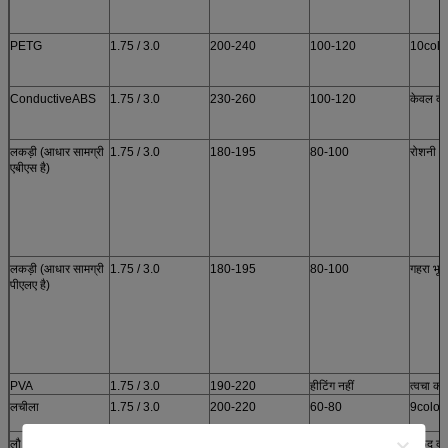
PETG
1.75 / 3.0
200-240
100-120
10colo
ConductiveABS
1.75 / 3.0
230-260
100-120
केवल क
लकड़ी (आधार सामग्री
1.75 / 3.0
180-195
80-100
रोशनी
एबीएस है)
लकड़ी (आधार सामग्री
1.75 / 3.0
180-195
80-100
गहरा भूरा
पीएलए है)
PVA
1.75 / 3.0
190-220
हीटिंग नहीं
त्वचा का 
लचीला
1.75 / 3.0
200-220
60-80
9color
लौ retardant
1.75 / 3.0
230-270
100-120
सफेद क