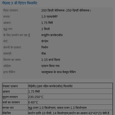
पीएलए 3 डी प्रिंटर फिलामेंट
प्रिंट तापमान:
200 डिग्री सेल्सियस -250 डिग्री सेल्सियस।
घनत्व:
1.0 ग्राम/सेमी³
आकार:
1.75 मिमी
शुद्ध भार:
1 किलो
के लिए उपयोग कर रहा हूँ:
वायुहीन बास्केटबॉल
पोर्ट:
शेन्ज़ेन
कंपनी के प्रकार:
निर्माण
सामग्री:
पीबा
वितरण का समय:
1-15 कार्य दिवस
ओईएम:
प्रदान किया गया
इनर पैकिंग:
जलशुष्कक के साथ वैक्यूम पैकिंग
रोडक्ट प्रकार
पीईबीए ((हवा रहित बास्केटबॉल) फिलामेंट
आकार
1.75 मिमी
मुद्रण तापमान
230-250°C
फर्श का तापमान
0-60°C
मानक भार
शुद्ध वजन 1.0 किलोग्राम, सकल वजन 1.3 किलोग्राम
पैकेजिंग
कार्टन प्रति 10 पीसी, 14 किलोग्राम;कार्टन का आकार 43*43*23 सेमी है