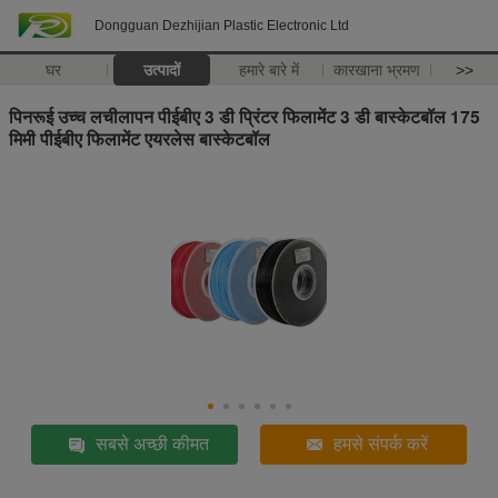
Dongguan Dezhijian Plastic Electronic Ltd
घर
उत्पादों
हमारे बारे में
कारखाना भ्रमण
>>
पिनरूई उच्च लचीलापन पीईबीए 3 डी प्रिंटर फिलामेंट 3 डी बास्केटबॉल 175
मिमी पीईबीए फिलामेंट एयरलेस बास्केटबॉल
सबसे अच्छी कीमत
हमसे संपर्क करें