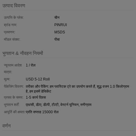
उत्पाद विवरण
उत्पत्ति के प्लेस:
चीन
ब्रांड नाम:
PINRUI
प्रमाणन:
MSDS
मॉडल संख्या:
पीबा
भुगतान & नौवहन नियमों
न्यूनतम आदेश
1 / रोल
मात्रा:
मूल्य:
USD 5-12 Roll
पैकेजिंग विवरण:
तरीका और पैकिंग: हम प्लास्टिक ट्रे का उपयोग करते हैं, शुद्ध वजन 1.0 किलोग्राम
है, हम इसमें डेसिकेंट
प्रसव के समय:
1-5 कार्य दिवस
भुगतान शर्तें:
एल/सी, डी/ए, डी/पी, टी/टी, वेस्टर्न यूनियन, मनीग्राम
आपूर्ति की क्षमता:
प्रति सप्ताह 15000 रोल
वर्णन