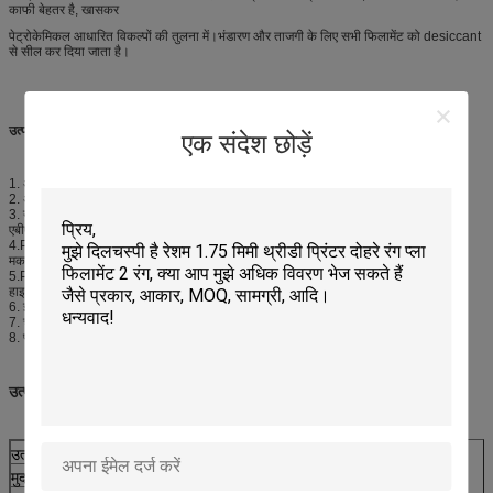
काफी बेहतर है, खासकर
पेट्रोकेमिकल आधारित विकल्पों की तुलना में।भंडारण और ताजगी के लिए सभी फिलामेंट को desiccant
से सील कर दिया जाता है।
उत्पाद सुविधा
एक संदेश छोड़ें
1. अच्छी गुणवत्ता पीएलए सामग्री से बना है
2. अधिकांश 3D प्रिंटर के साथ संगत
3. यह एबीएस की तुलना में अधिक मजबूत और अधिक कठोर है, और सामान्य रूप से मुद्रित वस्तुओं में
एबीएस की तुलना में अधिक चमकदार रूप और अनुभव होगा।
4.PLA एक सामान्य प्रकार का बायोडिग्रेडेबल फिलामेंट है जो अक्षय संसाधनों से प्राप्त होता है, जैसे
मकई स्टार्च, टैपिओका जड़ें, चिप्स या स्टार्च, या गन्ना
5.PLA उच्च प्रिंट गति, उचित कूलिंग के साथ सामग्री के अधिक सटीक प्लेसमेंट और हाइनर बिल्ड
हाइट्स की अनुमति देता है, क्योंकि इसमें नोजल से निकलने वाले प्लास्टिक से कम प्रतिरोध होता है
6. इसका इस्तेमाल करने पर इसमें कॉटन कैंडी जैसी महक आती है
7. चयन के लिए विभिन्न रंग
8. प्लस या माइनस 0.02 मिमी . के भीतर आयामी सटीकता
उत्पाद
पैरामीटर
उत्पाद पैरामीटर
प्ला
मुद्रण तापमान
180-220℃