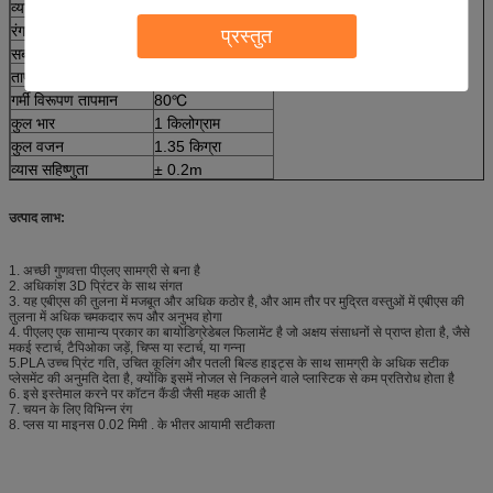
व्यास
1.75 मिमी / 3.0 मिमी
रंग
50 से अधिक
प्रस्तुत
सबसे अच्छा मुद्रण तापमान
200℃
ताप बिस्तर का तापमान
५० ℃
गर्मी विरूपण तापमान
80℃
कुल भार
1 किलोग्राम
कुल वजन
1.35 किग्रा
व्यास सहिष्णुता
± 0.2m
उत्पाद लाभ:
1. अच्छी गुणवत्ता पीएलए सामग्री से बना है
2. अधिकांश 3D प्रिंटर के साथ संगत
3. यह एबीएस की तुलना में मजबूत और अधिक कठोर है, और आम तौर पर मुद्रित वस्तुओं में एबीएस की
तुलना में अधिक चमकदार रूप और अनुभव होगा
4. पीएलए एक सामान्य प्रकार का बायोडिग्रेडेबल फिलामेंट है जो अक्षय संसाधनों से प्राप्त होता है, जैसे
मकई स्टार्च, टैपिओका जड़ें, चिप्स या स्टार्च, या गन्ना
5.PLA उच्च प्रिंट गति, उचित कूलिंग और पतली बिल्ड हाइट्स के साथ सामग्री के अधिक सटीक
प्लेसमेंट की अनुमति देता है, क्योंकि इसमें नोजल से निकलने वाले प्लास्टिक से कम प्रतिरोध होता है
6. इसे इस्तेमाल करने पर कॉटन कैंडी जैसी महक आती है
7. चयन के लिए विभिन्न रंग
8. प्लस या माइनस 0.02 मिमी . के भीतर आयामी सटीकता