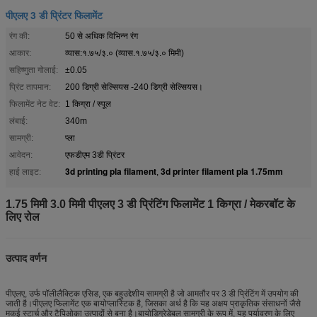
पीएलए 3 डी प्रिंटर फिलामेंट
रंग की:
50 से अधिक विभिन्न रंग
आकार:
व्यास:१.७५/३.० (व्यास.१.७५/३.० मिमी)
सहिष्णुता गोलाई:
±0.05
प्रिंट तापमान:
200 डिग्री सेल्सियस -240 डिग्री सेल्सियस।
फिलामेंट नेट वेट:
1 किग्रा / स्पूल
लंबाई:
340m
सामग्री:
प्ला
आवेदन:
एफडीएम 3डी प्रिंटर
3d printing pla filament
3d printer filament pla 1.75mm
हाई लाइट:
,
1.75 मिमी 3.0 मिमी पीएलए 3 डी प्रिंटिंग फिलामेंट 1 किग्रा / मेकरबॉट के
लिए रोल
उत्पाद वर्णन
पीएलए, उर्फ ​​पॉलीलैक्टिक एसिड, एक बहुउद्देशीय सामग्री है जो आमतौर पर 3 डी प्रिंटिंग में उपयोग की
जाती है।पीएलए फिलामेंट एक बायोप्लास्टिक है, जिसका अर्थ है कि यह अक्षय प्राकृतिक संसाधनों जैसे
मकई स्टार्च और टैपिओका उत्पादों से बना है।बायोडिग्रेडेबल सामग्री के रूप में, यह पर्यावरण के लिए