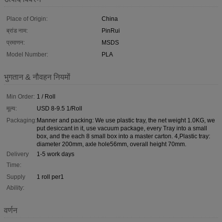
Place of Origin:
China
ब्रांड नाम:
PinRui
प्रमाणन:
MSDS
Model Number:
PLA
भुगतान & नौवहन नियमों
Min Order:
1 / Roll
मूल्य:
USD 8-9.5 1/Roll
Packaging:
Manner and packing: We use plastic tray, the net weight 1.0KG, we
put desiccant in it, use vacuum package, every Tray into a small
box, and the each 8 small box into a master carton. 4,Plastic tray:
diameter 200mm, axle hole56mm, overall height 70mm.
Delivery
1-5 work days
Time:
Supply
1 roll per1
Ability:
वर्णन