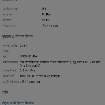
उत्पत्ति के प्लेस:
चीन
ब्रांड नाम:
PinRui
प्रमाणन:
MSDS
मॉडल संख्या:
पीएलए मैट कलर
भुगतान & नौवहन नियमों
न्यूनतम आदेश
1 / रोल
मात्रा:
मूल्य:
USD6-11 /Roll
पैकेजिंग विवरण:
मैनर और पैकिंग: हम प्लास्टिक ट्रे का उपयोग करते हैं, शुद्ध वजन 1.0KG, हम इसमें
डिसइकैंटेंट डालते हैं
प्रसव के समय:
1-5 कार्य दिवस
भुगतान शर्तें:
पेपाल, एल / सी, टी / टी, डी / ए, मनीग्राम
आपूर्ति की क्षमता:
1 दिन में 1500 रोल
वर्णन
पीएलए 3 डी प्रिंटर फिलामेंट