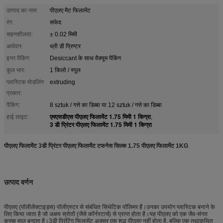
उत्पाद का नाम:
पीएलए मैट फिलामेंट
रंग:
सफेद
सहनशीलता:
± 0.02 मिमी
आवेदन:
थ्री डी प्रिण्टर
इनर पैकिंग:
Desiccant के साथ वैक्यूम पैकिंग
कुल भार:
1 किलो / स्पूल
प्लास्टिक मोडलिंग
extruding
प्रकार:
पैकिंग:
8 sztuk / गत्ते का डिब्बा या 12 sztuk / गत्ते का डिब्बा
एमएसडीएस पीएलए फिलामेंट 1.75 मिमी 1 किग्रा
हाई लाइट:
,
3 डी प्रिंटर पीएलए फिलामेंट 1.75 मिमी 1 किग्रा
पीएलए फिलामेंट 3डी प्रिंटर पीएलए फिलामेंट टफनेस सिल्क 1.75 पीएलए फिलामेंट 1KG
उत्पाद वर्णन
पीएलए (पॉलीलैक्टाइड्स) पॉलीएस्टर से संबंधित सिंथेटिक पॉलिमर हैं।उनका उपयोग प्लास्टिक बनाने के
लिए किया जाता है जो अक्षय स्रोतों (जैसे कॉर्नस्टार्च) से प्राप्त होता है।यह पीएलए को एक जैव-संगत
कच्चा माल बनाता है।3डी प्रिंटिंग फिलामेंट अक्सर एक शुद्ध पीएलए नहीं होता है, बल्कि एक तथाकथित