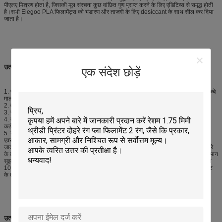
पीएलए मिश्रण होता है, जिसकी मूल संरचना कुछ वांछित गुण प्राप्त करने के लिए एडिटिव्स से समृद्ध होती
है।सभी Elegoo PLA फिलामेंट्स को भंडारण और ताजगी के लिए desiccant के साथ सील कर दिया
जाता है।
उत्पाद सुविधा
एक संदेश छोड़ें
1. सामग्री: कच्चे माल सभी संयुक्त राज्य से आयात किए जाते हैं, इसमें कोई दोषपूर्ण, पुनर्नवीनीकरण कच्चे
माल या इसमें बिल्कुल नहीं है।
2. वजन: उपभोग्य सामग्रियों का शुद्ध वजन 1 किलो है, पूरी तरह से घटक।
3. सूरत: शुद्ध रंग
4. दोहराए गए टीट परिणाम: बाजार पर सामान्य कम उपभोग्य सामग्रियों की तुलना में, इस सामग्री की
कठोरता, उच्च कठोरता, मुद्रण समर्थन कलाकृतियों को अधिक आसानी से हटा दिया जाता है।
5. उपयुक्त तापमान: यह उत्पाद 195-220 डिग्री के अनुकूल हो सकता है, लेकिन कम तापमान
एक्सट्रूज़न को प्रभावित करेगा, उच्च तापमान शीतलन को प्रभावित करेगा, इसलिए यह अनुशंसा की
जाती है कि 195-220 ℃ पर तापमान सबसे अच्छा हो।उपरोक्त जानकारी केवल संदर्भ के लिए है, कमरे
के तापमान, मशीन की संरचना और प्रदर्शन में विभिन्न शहरों में अंतर हो सकता है, इसलिए सर्वोत्तम तापमान
सुझाए गए तापमान से भिन्न है, वास्तविक स्थिति के अनुसार चुनाव करना बेहतर है।प्रिंट तापमान केवल
10 ℃ सेट करने से कम चिपचिपापन समस्या हल हो सकती है।यदि कम चिपचिपापन मुद्रण है, तो प्रिंट
के तापमान के सापेक्ष दस डिग्री ठीक है।
उत्पाद की जानकारी