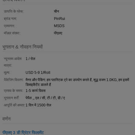
उत्पत्ति के प्लेस:
चीन
ब्रांड नाम:
PinRui
प्रमाणन:
MSDS
मॉडल संख्या:
पीएलए
भुगतान & नौवहन नियमों
न्यूनतम आदेश
1 / रोल
मात्रा:
मूल्य:
USD 5-9 1/Roll
पैकेजिंग विवरण:
मैनर और पैकिंग: हम प्लास्टिक ट्रे का उपयोग करते हैं, शुद्ध वजन 1.0KG, हम इसमें
डिसइकैंटेंट डालते हैं
प्रसव के समय:
1-5 कार्य दिवस
भुगतान शर्तें:
पेपैल ,, एल / सी, टी / टी, डी / ए
आपूर्ति की क्षमता:
1 दिन में 1500 रोल
वर्णन
पीएलए 3 डी प्रिंटर फिलामेंट