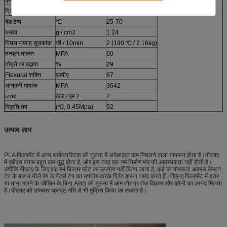
प्रदर्शन
इकाई
पीएलए
प्रिंट टेम्प
℃
205-225
बेड टेम्प
℃
25-70
घनत्व
g / cm3
1.24
पिघल प्रवाह सूचकांक
जी / 10min
2 (190 ℃ / 2.16kg)
तन्यता ताकत
MPA
60
तोड़ने पर बढ़ावा
%
29
Flexural शक्ति
एमपीए
87
आनमनी मापांक
MPA
3642
Izod
केजे / एम 2
7
विकृति तप
(℃, 0.45Mpa)
52
उत्पाद लाभ
PLA फिलामेंट में अन्य थर्माप्लास्टिक की तुलना में अपेक्षाकृत कम पिघलने वाला तापमान होता है।पीएलए
में एबीएस बनाम बहुत कम युद्ध होता है, और इस तरह एक गर्म निर्माण मंच की आवश्यकता नहीं होती है।
क्योंकि पीएलए के लिए एक गर्म बिस्तर प्लेट का उपयोग नहीं किया जाता है, कई उपयोगकर्ता अक्सर कैप्टन
टेप के बजाय नीले रंग के पेंटर्स टेप का उपयोग करके प्रिंट करना पसंद करते हैं।पीएलए फिलामेंट में दरार
या ताना मारने के जोखिम के बिना ABS की तुलना में आम तौर पर तेज विवरण और कोनों का आनंद मिलता
है।पीएलए को उच्चतर थ्रूपुट गति से भी मुद्रित किया जा सकता है।