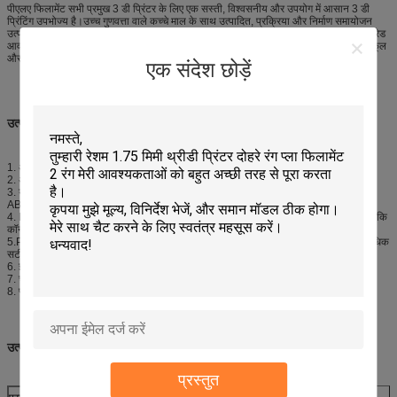
पीएलए फिलामेंट सभी प्रमुख 3 डी प्रिंटर के लिए एक सस्ती, विश्वसनीय और उपयोग में आसान 3 डी
प्रिंटिंग उपभोज्य है।उच्च गुणवत्ता वाले कच्चे माल के साथ उत्पादित, प्रक्रिया और निर्माण समायोजन
उत्पाद की क्रूरता और तरलता में सुधार करते हैं।कच्चा माल एफडीए द्वारा अनुमोदित है, खाद्य संपर्क ग्रेड
आवश्यकताओं को पूरा करता है, और पूरी तरह से बायोडिग्रेडेबल है, इसलिए उपभोग्य पर्यावरण के अनुकूल
और सुरक्षित है।
एक संदेश छोड़ें
उत्पाद सुविधा
1. अच्छी गुणवत्ता पीएलए सामग्री से बना है
2. अधिकांश 3 डी प्रिंटर के साथ संगत
3. यह ABS की तुलना में अधिक मजबूत और अधिक कठोर है, और सामान्य तौर पर मुद्रित वस्तुओं में
ABS की तुलना में अधिक चमकदार रूप और अनुभव होगा
4. PLA एक सामान्य प्रकार का बायोडिग्रेडेबल फिलामेंट है जो अक्षय संसाधनों से प्राप्त होता है, जैसे कि
कॉर्न स्टार्च, टैपिओका की जड़ें, चिप्स या स्टार्च, या गन्ना
5.PLA उच्च गति की अनुमति देता है, उचित शीतलन और पतले बिल्ड हाइट्स के साथ सामग्री का अधिक
सटीक प्लेसमेंट, क्योंकि इसमें नोजल से निकलने वाले प्लास्टिक से कम प्रतिरोध होता है
6. इसका उपयोग करने पर सूती कैंडी की गंध जैसी गंध आती है
7. चयन के लिए विभिन्न रंग
8. प्लस या माइनस 0.02 मी के भीतर आयामी सटीकता
उत्पाद की जानकारी
प्रस्तुत