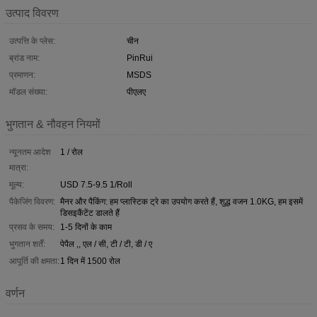
उत्पाद विवरण
उत्पत्ति के प्लेस:
चीन
ब्रांड नाम:
PinRui
प्रमाणन:
MSDS
मॉडल संख्या:
पीएलए
भुगतान & नौवहन नियमों
न्यूनतम आदेश
1 / रोल
मात्रा:
मूल्य:
USD 7.5-9.5 1/Roll
पैकेजिंग विवरण:
मैनर और पैकिंग: हम प्लास्टिक ट्रे का उपयोग करते हैं, शुद्ध वजन 1.0KG, हम इसमें
डिसइकैंटेंट डालते हैं
प्रसव के समय:
1-5 दिनों के काम
भुगतान शर्तें:
पेपैल ,, एल / सी, टी / टी, डी / ए
आपूर्ति की क्षमता:
1 दिन में 1500 रोल
वर्णन