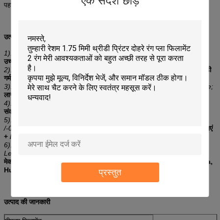
एक संदेश छोड़ें
पहनने वाले खिलौने, आदि के लिए है।
उत्पाद सुविधा
1).
1)।
Good toughness,High strength, High stiffness
अच्छा क्रूरता,
उच्च शक्ति, उच्च कठोरता
2).
2)।
No block nozzle, Good stick hot bed
कोई ब्लॉक नोजल, अच्छा छड़ी
गर्म बिस्तर
3).
3)।
Cost-effective can be processed in wide range temperature;
लागत प्रभावी को विस्तृत श्रृंखला के तापमान में संसाधित किया जा सकता है;
4).
4)।
Low shrinkage, thermoforming dimensional stability
कम
संकोचन, थर्मोफॉर्मिंग आयामी स्थिरता
5).
5)।
Accurate diameter: 3.0/1.75mm, variations +
/-0.1mm,roundness +/-0.05mm;
सटीक व्यास: ३.० / १.mm५ मिमी, विविधताएं
+ / १.१.१ मिमी चौड़ाई + +- ०.०५ मिमी;
6).
6)।
Suitable for a variety of 3D printer, Makerbot, UP, Cubify,
Leapfrog, Reprap, Ultimaker, Mendel, Prusa, Huxley etc.
3D प्रिंटर,
मेकरबोट, UP, Cubify, Leapfrog, Reprap, Ultimaker, Mendel, Prusa,
Huxley इत्यादि के लिए उपयुक्त है।
प्रस्तुत
उत्पाद की जानकारी