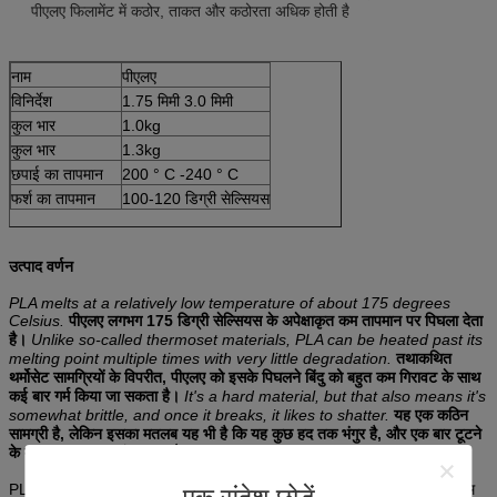
पीएलए फिलामेंट में कठोर, ताकत और कठोरता अधिक होती है
नाम
पीएलए
विनिर्देश
1.75 मिमी 3.0 मिमी
कुल भार
1.0kg
कुल भार
1.3kg
छपाई का तापमान
200 ° C -240 ° C
फर्श का तापमान
100-120 डिग्री सेल्सियस
उत्पाद वर्णन
PLA melts at a relatively low temperature of about 175 degrees
Celsius.
पीएलए लगभग 175 डिग्री सेल्सियस के अपेक्षाकृत कम तापमान पर पिघला देता
है।
Unlike so-called thermoset materials, PLA can be heated past its
melting point multiple times with very little degradation.
तथाकथित
थर्मोसेट सामग्रियों के विपरीत, पीएलए को इसके पिघलने बिंदु को बहुत कम गिरावट के साथ
कई बार गर्म किया जा सकता है।
It's a hard material, but that also means it's
somewhat brittle, and once it breaks, it likes to shatter.
यह एक कठिन
सामग्री है, लेकिन इसका मतलब यह भी है कि यह कुछ हद तक भंगुर है, और एक बार टूटने
के बाद, यह टूटना पसंद करता है।
PLA का सबसे अच्छा उपयोग मुद्रण अवधारणा मॉडल, प्रोटोटाइप, लघुचित्र, गहने, कम