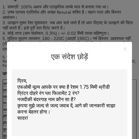
1. सामग्री: 100% अक्षय और प्राकृतिक कच्चे माल से बनाया गया था।
2. उच्च प्रभाव प्रतिरोध और अच्छा flexural शक्ति है।
महान परत और बिस्तर
आसंजन।
3. उलझन मुक्त रेशा घुमावदार: जब आप चले जाते हैं तो आप पीएलए के उलझने की चिंता
नहीं करते हैं।
इसे पूरी रात प्रिंट करने दें।
4. कोई ताना (कम संकोचन, 0.3%)।
+/- 0.02 मिमी व्यास सहिष्णुता।
5. मुद्रित मुद्रण तापमान: 180 - 220C (आदर्श 195C)।
गर्म बिस्तर: आवश्यक नहीं
(लेकिन इसका इस्तेमाल किया जा सकता है), अनुशंसित प्रिंटिंग गति: 40 - 120 मिमी /
एस।
एक संदेश छोड़ें
6. सबसे आम 3D प्रिंटर के लिए संगत जैसे ROBO 3D, Cubify, Leapfrog, MakerBot,
Reprap, Afinia, UP, Mendel, flashforge, Solidoodle 2, Printrbot LC, MakerG2 M2,
Felix, Reprap, Ultimaker और कोई भी अन्य 3D प्रिंटर
उत्पाद की जानकारी
उत्पाद पैरामीटर
पीएलए
छपाई का तापमान
180-220 ℃
व्यास
1.75 मिमी / 3.0mm
रंग
50 से अधिक
सबसे अच्छा मुद्रण तापमान
200 ℃
हीटिंग बिस्तर का तापमान
50 ℃
हीट विरूपण तापमान
80 ℃
कुल भार
1 किलोग्राम
कुल भार
1.35kg