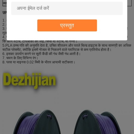
व्यास सहिष्णुता
± 0.2 मिमी
उत्पाद लाभ
1. अच्छी गुणवत्ता पीएलए सामग्री से बना है।
प्रस्तुत
2. अधिकांश 3 डी प्रिंटर के साथ संगत।
3. यह ABS की तुलना में अधिक मजबूत और कठोर है, और सामान्य रूप से मुद्रित वस्तुओं में ABS की
तुलना में अधिक चमकदार रूप और अनुभव होगा।
4. पीएलए एक सामान्य प्रकार का बायोडिग्रेडेबल फिलामेंट है जो अक्षय संसाधनों से प्राप्त होता है, जैसे
कि कॉर्न स्टार्च, टैपिओका की जड़ें, चिप्स या स्टार्च, या गन्ना।
5.PLA उच्च गति की अनुमति देता है, उचित शीतलन और पतले बिल्ड हाइट्स के साथ सामग्री का अधिक
सटीक प्लेसमेंट, क्योंकि इसमें नोजल से निकलने वाले प्लास्टिक से कम प्रतिरोध होता है।
6. इसका उपयोग करने पर सूती कैंडी की गंध जैसी गंध आती है।
7. चयन के लिए विभिन्न रंग।
8. प्लस या माइनस 0.02 मिमी के भीतर आयामी सटीकता।