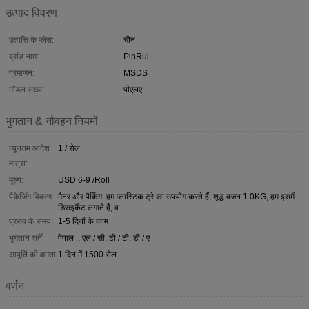
उत्पाद विवरण
उत्पत्ति के प्लेस:
चीन
ब्रांड नाम:
PinRui
प्रमाणन:
MSDS
मॉडल संख्या:
पीएलए
भुगतान & नौवहन नियमों
न्यूनतम आदेश
1 / रोल
मात्रा:
मूल्य:
USD 6-9 /Roll
पैकेजिंग विवरण:
मैनर और पैकिंग: हम प्लास्टिक ट्रे का उपयोग करते हैं, शुद्ध वजन 1.0KG, हम इसमें
डिसइकैंट लगाते हैं, व
प्रसव के समय:
1-5 दिनों के काम
भुगतान शर्तें:
पेपाल ,, एल / सी, टी / टी, डी / ए
आपूर्ति की क्षमता:
1 दिन में 1500 रोल
वर्णन