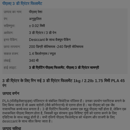
पीएलए 3 डी प्रिंटर फिलामेंट
उत्पाद का नाम:
पीएलए रेशा
रंग:
अनुकूलित
सहिष्णुता:
± 0.02 मिमी
आवेदन:
3 डी प्रिंटर / 3 डी पेन
इनर पैकिंग:
Desiccant के साथ वैक्यूम पैकिंग
छापा तापमान:
200 डिग्री सेल्सियस -240 डिग्री सेल्सियस
सकल वजन:
1.4 किलोग्राम / स्पूल
लंबाई:
340 मी
3 डी प्रिंटिंग पीएलए फिलामेंट
पीएलए 3 डी प्रिंटर सामग्री
हाई लाइट:
,
3 डी प्रिंटर के लिए रिन रुई 3 डी प्रिंटर फिलामेंट 1kg / 2.2lb 1.75 मिमी PLA 45
रंग
उत्पाद वर्णन
PLA (पॉलीइलैक्टाइड्स) पॉलिस्टर से संबंधित सिंथेटिक पॉलिमर हैं। उनका उपयोग प्लास्टिक बनाने के
लिए किया जाता है जो अक्षय स्रोतों (जैसे कॉर्नस्टार्च) से प्राप्त होता है। यह पीएलए को एक जैव
रासायनिक कच्चे माल बनाता है। 3 डी प्रिंटिंग फिलामेंट अक्सर एक शुद्ध पीएलए नहीं होता है, लेकिन एक
तथाकथित पीएलए मिश्रण होता है, जिसकी मूल संरचना कुछ विशिष्ट गुणों को प्राप्त करने के लिए
एडिटिव्स के साथ समृद्ध होती है। सभी एलिगो पीएलए फिलामेंट्स को भंडारण और ताजगी के लिए
desiccant के साथ सील किया जाता है।
उत्पाद सुविधा