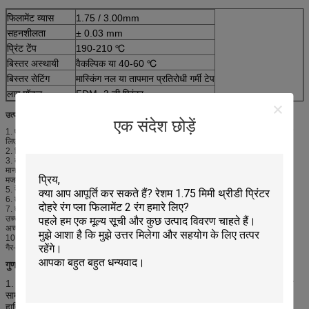
फिलामेंट व्यास
1.75 / 3.00mm
सहनशीलता
± 0.03 mm
प्रिंट टेंप
190-210 ℃
बिस्तर अस्थायी
वैकल्पिक या 40-60 ℃
बिस्तर सेटिंग
मास्किंग नल या तापमान प्रतिरोधी गर्मी टेप
लागू मॉडल
FDM- 3 डी प्रिंटर
उत्पाद लाभ:
एक संदेश छोड़ें
1. एक प्रीमियम ग्रेड से बनाया 100% संयंत्र आधारित कुंवारी कच्चे माल विशेष रूप से डी प्रिंटिंग के
लिए बनाया गया है।
2. बिल्कुल नहीं additives या संशोधक! (यह महत्वपूर्ण क्यों है? आगे पढ़ें नीचे)
3. बेहद चिकनी और सुसंगत।
मानक PLA से 4.100% अधिक मजबूत और यहां तक ​​कि अधिकांश "PLA +" मिश्रणों से भी ज्यादा
मजबूत!
5. रेशा पूरी तरह से भंगुर है और मुद्रण के दौरान या बाद में किसी भी बिंदु पर स्नैप या ब्रेक नहीं करेगा।
6. तेजी से क्रिस्टलीकरण, बेहतर प्रदर्शन और समग्र खत्म।
7. तेजी से मुद्रण की गति के लिए सभी।
उच्च संकल्प और छोटे विस्तार प्रिंट के लिए 8.Ideal।
अच्छा निर्माण प्लेट आसंजन के साथ 9.Warp मुक्त।
10. यांत्रिक यांत्रिक गुण। (नीचे तकनीकी डेटा देखें)
गैर-विषाक्त; घर, कार्यालय और स्कूल के वातावरण में उपयोग के लिए सुरक्षित है।
गुणवत्ता नियंत्रण:
1. हमारे सभी 3 डी प्रिंटर फिलामेंट्स 100% कुंवारी सामग्री हैं, कभी भी पुनर्नवीनीकरण
सामग्री या रिग्रिंड सामग्री का उपयोग नहीं करते हैं, और सभी ने नवीनतम प्रमाण पत्र
हासिल किया था।