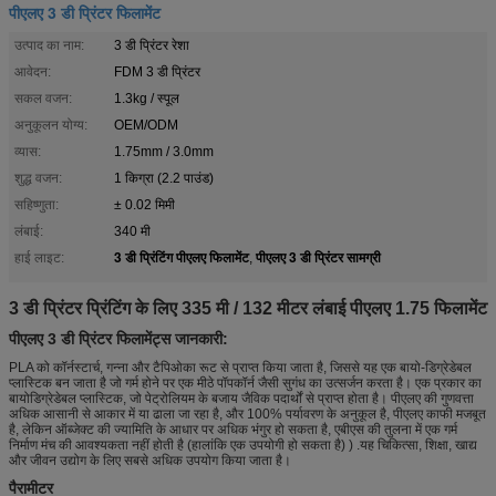
पीएलए 3 डी प्रिंटर फिलामेंट
उत्पाद का नाम:
3 डी प्रिंटर रेशा
आवेदन:
FDM 3 डी प्रिंटर
सकल वजन:
1.3kg / स्पूल
अनुकूलन योग्य:
OEM/ODM
व्यास:
1.75mm / 3.0mm
शुद्ध वजन:
1 किग्रा (2.2 पाउंड)
सहिष्णुता:
± 0.02 मिमी
लंबाई:
340 मी
3 डी प्रिंटिंग पीएलए फिलामेंट
पीएलए 3 डी प्रिंटर सामग्री
हाई लाइट:
,
3 डी प्रिंटर प्रिंटिंग के लिए 335 मी / 132 मीटर लंबाई पीएलए 1.75 फिलामेंट
पीएलए 3 डी प्रिंटर फिलामेंट्स जानकारी:
PLA को कॉर्नस्टार्च, गन्ना और टैपिओका रूट से प्राप्त किया जाता है, जिससे यह एक बायो-डिग्रेडेबल
प्लास्टिक बन जाता है जो गर्म होने पर एक मीठे पॉपकॉर्न जैसी सुगंध का उत्सर्जन करता है। एक प्रकार का
बायोडिग्रेडेबल प्लास्टिक, जो पेट्रोलियम के बजाय जैविक पदार्थों से प्राप्त होता है। पीएलए की गुणवत्ता
अधिक आसानी से आकार में या ढाला जा रहा है, और 100% पर्यावरण के अनुकूल है, पीएलए काफी मजबूत
है, लेकिन ऑब्जेक्ट की ज्यामिति के आधार पर अधिक भंगुर हो सकता है, एबीएस की तुलना में एक गर्म
निर्माण मंच की आवश्यकता नहीं होती है (हालांकि एक उपयोगी हो सकता है) ) .यह चिकित्सा, शिक्षा, खाद्य
और जीवन उद्योग के लिए सबसे अधिक उपयोग किया जाता है।
पैरामीटर