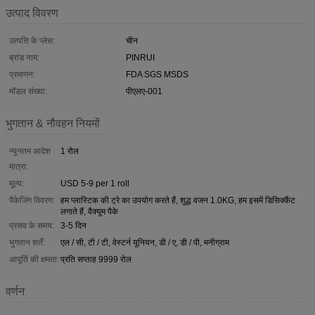
उत्पाद विवरण
उत्पत्ति के प्लेस:
चीन
ब्रांड नाम:
PINRUI
प्रमाणन:
FDA SGS MSDS
मॉडल संख्या:
पीएलए-001
भुगतान & नौवहन नियमों
न्यूनतम आदेश
1 रोल
मात्रा:
मूल्य:
USD 5-9 per 1 roll
पैकेजिंग विवरण:
हम प्लास्टिक की ट्रे का उपयोग करते हैं, शुद्ध वजन 1.0KG, हम इसमें डिसिक्कैंट
लगाते हैं, वैक्यूम पैके
प्रसव के समय:
3-5 दिन
भुगतान शर्तें:
एल / सी, टी / टी, वेस्टर्न यूनियन, डी / ए, डी / पी, मनीग्राम
आपूर्ति की क्षमता:
प्रति सप्ताह 9999 रोल
वर्णन