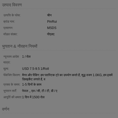
उत्पाद विवरण
उत्पत्ति के प्लेस:
चीन
ब्रांड नाम:
PinRui
प्रमाणन:
MSDS
मॉडल संख्या:
पीएलए
भुगतान & नौवहन नियमों
न्यूनतम आदेश
1 / रोल
मात्रा:
मूल्य:
USD 7.5-9.5 1/Roll
पैकेजिंग विवरण:
मैनर और पैकिंग: हम प्लास्टिक ट्रे का उपयोग करते हैं, शुद्ध वजन 1.0KG, हम इसमें
डिसइकैंट लगाते हैं, व
प्रसव के समय:
1-5 दिनों के काम
भुगतान शर्तें:
पेपाल ,, एल / सी, टी / टी, डी / ए
आपूर्ति की क्षमता:
1 दिन में 1500 रोल
वर्णन