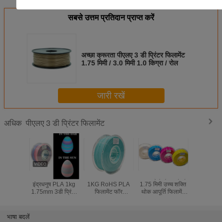
सबसे उत्तम प्रतिदान प्राप्त करें
अच्छा क्रूरता पीएलए 3 डी प्रिंटर फिलामेंट
1.75 मिमी / 3.0 मिमी 1.0 किग्रा / रोल
जारी रखें
पीएलए 3 डी प्रिंटर फिलामेंट
अधिक
PINRUI चमकती
PINRUI 1.75mm
पिनरूई एचएस-पीएलए
PINRUI सम
इंद्रधनुष PLA 1kg
1KG RoHS PLA
1.75 मिमी उच्च शक्ति
1.75 म
1.75mm 3डी प्रिंटर
फिलामेंट फॉर
थोक आपूर्ति फिलामेंट
1kg/5kg/1
के लिए अंधेरे में रंग बदलें
क्रिएलिटी 3D प्रिंटर
250g/1KG/3KG/10KG
स्पीड 3D प
कच्चे ग्रेन्युल
आउटडोर विज्ञापन
फिलामेंट व्
एक्सट्रूडेड 1.75mm
प्लास्टिक छड़ें तापमान
PLA मास्
भाषा बदलें
1kg प्लास्टिक रॉड