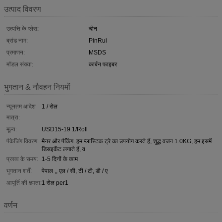
उत्पाद विवरण
उत्पत्ति के प्लेस:
चीन
ब्रांड नाम:
PinRui
प्रमाणन:
MSDS
मॉडल संख्या:
कार्बन फाइबर
भुगतान & नौवहन नियमों
न्यूनतम आदेश
1 / रोल
मात्रा:
मूल्य:
USD15-19 1/Roll
पैकेजिंग विवरण:
मैनर और पैकिंग: हम प्लास्टिक ट्रे का उपयोग करते हैं, शुद्ध वजन 1.0KG, हम इसमें
डिसइकैंट लगाते हैं, व
प्रसव के समय:
1-5 दिनों के काम
भुगतान शर्तें:
पेपाल ,, एल / सी, टी / टी, डी / ए
आपूर्ति की क्षमता:
1 रोल per1
वर्णन