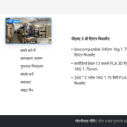
के बारे में
पीएलए 3 डी प्रिंटर फिलामेंट
biocompatible 340m 1kg 1.7
हमारे बारे में
प्रिंटर फिलामेंट
कारखाना भ्रमण
बायोडिग्रेडेबल 13 कलर्स PLA 3D प्रि
गुणवत्ता नियंत्रण
1KG 1.75mm
संपर्क करें
260 ° C ग्लोस 1KG 1.75 मिमी PLA 3
समाचार
फिलामेंट
साइट मैप
गोपनीयता नीति
| चीन अच्छा गुणवत्ता ab