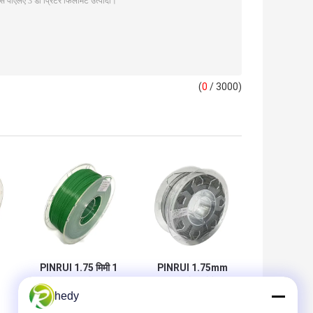
(
0
/ 3000)
PINRUI 1.75 मिमी 1
PINRUI 1.75mm
किलोग्राम समायोज्य उच्च
1KG बायोडिग्रेडेबल
hedy
ई
गति मास्टरबैच व्यक्तिगत
पीएलए फिलामेंट
मोल्डिंग सेवा कच्चे पीएलए
क्रिएलिटी के लिए