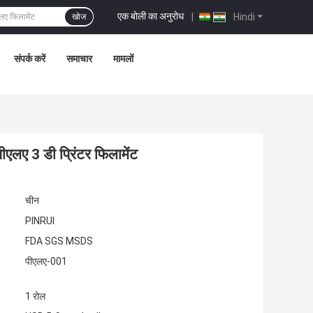
एक बोली का अनुरोध
|
Hindi
खोज
संपर्क करें
समाचार
मामलों
पीएलए 3 डी प्रिंटर फिलामेंट
चीन
PINRUI
FDA SGS MSDS
पीएलए-001
1 रोल