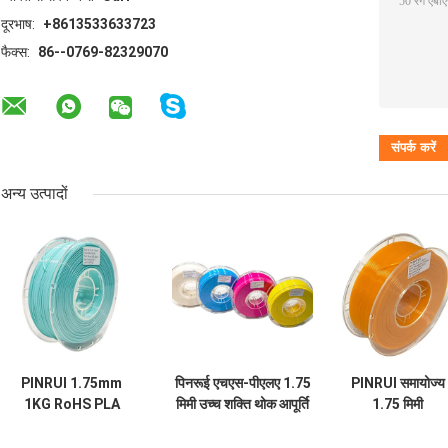
दूरभाष:
+8613533633723
फैक्स:
86--0769-82329070
अन्य उत्पादों
PINRUI 1.75mm
पिनरूई एचएस-पीएलए 1.75
PINRUI समायोज्य
1KG RoHS PLA
मिमी उच्च शक्ति थोक आपूर्ति
1.75 मिमी
फिलामेंट फॉर क्रिएलिटी
फिलामेंट
1kg/5kg/10kg हा
3D प्रिंटर कच्चे ग्रेन्युल
250g/1KG/3KG/10KG
स्पीड 3D प्रिंटर