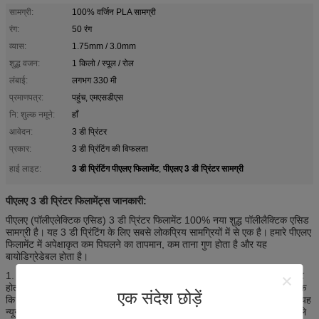
सामग्री:
100% वर्जिन PLA सामग्री
रंग:
50 रंग
व्यास:
1.75mm / 3.0mm
शुद्ध वजन:
1 किलो / स्पूल / रोल
लंबाई:
लगभग 330 मी
प्रमाणपत्र:
पहुंच, एमएसडीएस
नि: शुल्क नमूने:
हाँ
आवेदन:
3 डी प्रिंटर
प्रकार:
3 डी प्रिंटिंग की विफलता
3 डी प्रिंटिंग पीएलए फिलामेंट
पीएलए 3 डी प्रिंटर सामग्री
हाई लाइट:
,
पीएलए 3 डी प्रिंटर फिलामेंट्स जानकारी:
पीएलए (पॉलीएलेक्टिक एसिड) 3 डी प्रिंटर फिलामेंट 100% नया शुद्ध पॉलीलैक्टिक एसिड
सामग्री है।
यह 3 डी प्रिंटिंग के लिए सबसे लोकप्रिय सामग्रियों में से एक है।
हमारे पीएलए
फिलामेंट में अपेक्षाकृत कम पिघलने का तापमान, कम ताना गुण होता है और यह
बायोडिग्रेडेबल होता है।
1. एलपीए रेशा में कम पिघलने बिंदु होता है और अन्य सामग्रियों की तुलना में आसान प्रिंट
होता है।
सबसे महत्वपूर्ण विशेषताओं में से एक यह है कि पीएलए गैर विषैले है, और यहां तक ​​
एक संदेश छोड़ें
कि छपाई करते समय एक मीठी गंध है।
पीएलए फिलामेंट में कम संकोचन दर होती है और यह
न्यूनतम फ्लेक्स के साथ बहुत कठोर होता है।
यह सामग्री अत्यधिक उच्च रिज़ॉल्यूशन वाले