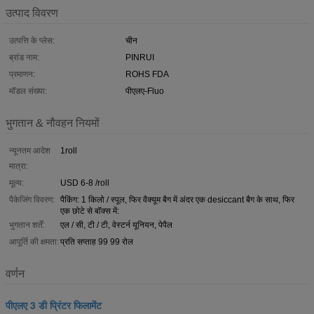
उत्पाद विवरण
उत्पत्ति के प्लेस:
चीन
ब्रांड नाम:
PINRUI
प्रमाणन:
ROHS FDA
मॉडल संख्या:
पीएलए-Fluo
भुगतान & नौवहन नियमों
न्यूनतम आदेश
1roll
मात्रा:
मूल्य:
USD 6-8 /roll
पैकेजिंग विवरण:
पैकिंग: 1 किलो / स्पूल, फिर वैक्यूम बैग में अंदर एक desiccant बैग के साथ, फिर
एक छोटे से बॉक्स में:
भुगतान शर्तें:
एल / सी, टी / टी, वेस्टर्न यूनियन, पेपैल
आपूर्ति की क्षमता:
प्रति सप्ताह 99 99 रोल
वर्णन
पीएलए 3 डी प्रिंटर फिलामेंट