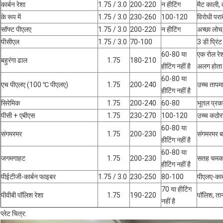
कार्बन रेशा
1.75 / 3.0
200-220
न हीटिंग
मैट काली,
के रूप में
1.75 / 3.0
230-260
100-120
विरोधी पराब
सॉफ्ट पीएलए
1.75 / 3.0
200-220
न हीटिंग
अच्छा लोच
पीसीएल
1.75 / 3.0
70-100
3 डी प्रिं
60-80 या
एक रोल रेश
बहुरंगा ढाल
1.75
180-210
हीटिंग नहीं है
अलग होता 
60-80 या
एच पीएलए (100 ℃ पीएलए)
1.75
200-240
उच्च तापम
हीटिंग नहीं है
सिरेमिक
1.75
200-240
60-80
भूतल प्रक
पीसी + एबीएस
1.75
230-270
100-120
उच्च कठोरत
60-80 या
संगमरमर
1.75
200-230
संगमरमर 
हीटिंग नहीं है
60-80 या
जगमगाहट
1.75
200-230
सतह चमकत
हीटिंग नहीं है
पीईटीजी-कार्बन फाइबर
1.75 / 3.0
230-250
80-100
पीएलए-कार
70 या हीटिंग
पीवीबी पॉलिश रेशा
1.75
190-220
पॉलिश, तान
नहीं है
प्लेट चित्र: