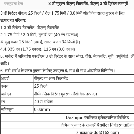
प्रमुखता देना:
3 डी मुद्रण पीएलए फिलामेंट
,
पीएलए 3 डी प्रिंटर सामग्री
3 डी प्रिंटर पीएलए 25 किलो / रोल 1.75 मिमी / 3.0 मिमी औद्योगिक सतत मुद्रण के लिए
उत्पाद का परिचय:
1.3 डी प्रिंटर फिलामेंट, पीएलए फिलामेंट
2.1.75 मिमी / 3.0 मिमी, गुलाबी रंग (40 रंग उपलब्ध)
4. शुद्ध वजन 25 किलोग्राम है, सकल वजन 34 किलो है।
4.4.335 एम (1.75 एमएम), 115 एम (3,0 एमएम)
5. मार्केट में अधिकांश एफडीएम 3 डी प्रिंटर के साथ संगत, जैसे: मेकरबॉट, यूपी, क्यूबिफ़ेई, ली
आदि।
6.
लंबी अवधि के सतत मुद्रण के लिए उपयुक्त है, साथ ही साथ औद्योगिक विनिर्माण।
आदर्श
पीएलए या अन्य फिलामेंट
वजन
25 किलो
आवेदन
दीर्घकालिक निरंतर मुद्रण, औद्योगिक उत्पादन
रंग
40 से अधिक
सहिष्णुता
0.03mm
Dezhijian प्लास्टिक इलेक्ट्रॉनिक लिमिटेड
विभिन्न प्रकार के सामग्री पैरामीटर नियंत्रण तालिक
zhixiang-dg@163.com