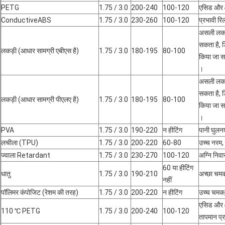
PETG
1.75 / 3.0
200-240
100-120
एसिड और क्
ConductiveABS
1.75 / 3.0
230-260
100-120
प्रभावी र
असली लकड़
सकता है, 
लकड़ी (आधार सामग्री एबीएस है)
1.75 / 3.0
180-195
80-100
किया जा स
।
असली लकड़
सकता है, 
लकड़ी (आधार सामग्री पीएलए है)
1.75 / 3.0
180-195
80-100
किया जा स
।
PVA
1.75 / 3.0
190-220
न हीटिंग
पानी घुलन
लचीला (TPU)
1.75 / 3.0
200-220
60-80
उच्च नरम, 
ज्वाला Retardant
1.75 / 3.0
230-270
100-120
अग्नि निव
60 या हीटिंग
धातु
1.75 / 3.0
190-210
अच्छा चमक,
नहीं
पॉलिमर कंपोजिट (रेशम की तरह)
1.75 / 3.0
200-220
न हीटिंग
उच्च चमक,
एसिड और क्
110 ℃ PETG
1.75 / 3.0
200-240
100-120
तापमान प्