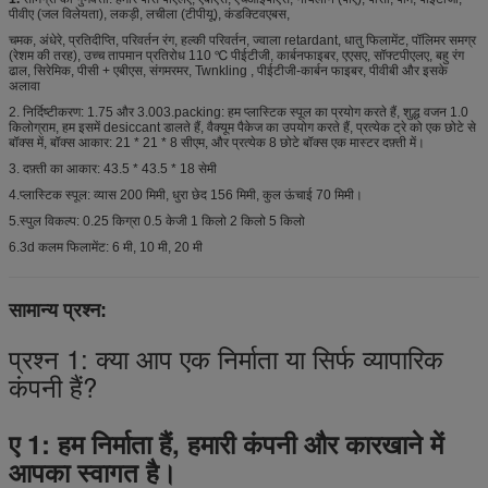
पीवीए (जल विलेयता), लकड़ी, लचीला (टीपीयू), कंडक्टिवएबस,
चमक, अंधेरे, प्रतिदीप्ति, परिवर्तन रंग, हल्की परिवर्तन, ज्वाला retardant, धातु फिलामेंट, पॉलिमर समग्र
(रेशम की तरह), उच्च तापमान प्रतिरोध 110 ℃ पीईटीजी, कार्बनफाइबर, एएसए, सॉफ्टपीएलए, बहु रंग
ढाल, सिरेमिक, पीसी + एबीएस, संगमरमर, Twnkling , पीईटीजी-कार्बन फाइबर, पीवीबी और इसके
अलावा
2. निर्दिष्टीकरण: 1.75 और 3.003.packing: हम प्लास्टिक स्पूल का प्रयोग करते हैं, शुद्ध वजन 1.0
किलोग्राम, हम इसमें desiccant डालते हैं, वैक्यूम पैकेज का उपयोग करते हैं, प्रत्येक ट्रे को एक छोटे से
बॉक्स में, बॉक्स आकार: 21 * 21 * 8 सीएम, और प्रत्येक 8 छोटे बॉक्स एक मास्टर दफ़्ती में।
3. दफ़्ती का आकार: 43.5 * 43.5 * 18 सेमी
4.प्लास्टिक स्पूल: व्यास 200 मिमी, धुरा छेद 156 मिमी, कुल ऊंचाई 70 मिमी।
5.स्पुल विकल्प: 0.25 किग्रा 0.5 केजी 1 किलो 2 किलो 5 किलो
6.3d कलम फिलामेंट: 6 मी, 10 मी, 20 मी
सामान्य प्रश्न:
प्रश्न 1: क्या आप एक निर्माता या सिर्फ व्यापारिक
कंपनी हैं?
ए 1: हम निर्माता हैं, हमारी कंपनी और कारखाने में
आपका स्वागत है।