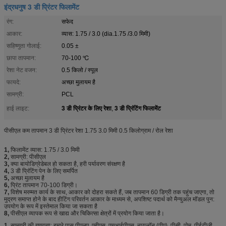
इंद्रधनुष 3 डी प्रिंटर फिलामेंट
रंग:
सफेद
आकार:
व्यास: 1.75 / 3.0 (dia.1.75 /3.0 मिमी)
सहिष्णुता गोलाई:
0.05 ±
छापा तापमान:
70-100 ℃
रेशा नेट वजन:
0.5 किलो / स्पूल
फायदे:
अच्छा मुलायम है
सामग्री:
PCL
3 डी प्रिंटर के लिए रेशा
3 डी प्रिंटिंग फिलामेंट
हाई लाइट:
,
पीसीएल कम तापमान 3 डी प्रिंटर रेशा 1.75 3.0 मिमी 0.5 किलोग्राम / रोल रेशा
1,
फिलामेंट व्यास: 1.75 / 3.0 मिमी
2,
सामग्री: पीसीएल
3,
क्या बायोडिग्रेडेबल हो सकता है, हरी पर्यावरण संरक्षण है
4,
3 डी प्रिंटिंग पेन के लिए समर्पित
5,
अच्छा मुलायम है
6,
प्रिंट तापमान 70-100 डिग्री।
7,
विशेष मरम्मत कार्य के साथ, आकार को दोहरा सकते हैं, जब तापमान 60 डिग्री तक पहुंच जाएगा, तो
मुद्रण समाप्त होने के बाद हीटिंग परिवर्तन आकार के माध्यम से, अपशिष्ट पदार्थ को मैन्युअल मॉडल पुन:
उपयोग के रूप में इस्तेमाल किया जा सकता है
8,
पीसीएल व्यापक रूप से खाद्य और चिकित्सा क्षेत्रों में प्रयोग किया जाता है।
1.
सामग्री की गुणवत्ता: हमारे पास पीएलए, एबीएस, एचआईपीएस, नायलॉन (पीए), पीसी, पोम, पीईटीजी,