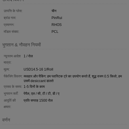
उत्पत्ति के प्लेस:
चीन
ब्रांड नाम:
PinRui
प्रमाणन:
RHOS
मॉडल संख्या:
PCL
भुगतान & नौवहन नियमों
न्यूनतम आदेश
1 / रोल
मात्रा:
मूल्य:
USD14.5-16 1/Roll
पैकेजिंग विवरण:
व्यवहार और पैकिंग: हम प्लास्टिक ट्रे का उपयोग करते हैं, शुद्ध वजन 0.5 किलो, हम
उसमें desiccant डालते
प्रसव के समय:
1-5 दिनों के काम
भुगतान शर्तें:
पेपैल, एल / सी, टी / टी, डी / ए
आपूर्ति की
प्रति सप्ताह 1500 रोल
क्षमता:
वर्णन