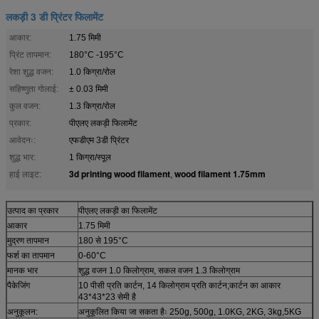
लकड़ी 3 डी प्रिंटर फिलामेंट
आकार:
1.75 मिमी
प्रिंट तापमान:
180°C -195°C
रेशा शुद्ध वजन:
1.0 किग्रा/रोल
सहिष्णुता गोलाई:
± 0.03 मिमी
कुल वजन:
1.3 किग्रा/रोल
प्रकार:
पीएलए लकड़ी फिलामेंट
आवेदनः:
एफडीएम 3डी प्रिंटर
शुद्ध भार:
1 किग्रा/स्पूल
3d printing wood filament
wood filament 1.75mm
हाई लाइट:
,
उत्पाद का प्रकार
पीएलए लकड़ी का फिलामेंट
आकार
1.75 मिमी
मुद्रण तापमान
180 से 195°C
फर्श का तापमान
0-60°C
मानक भार
शुद्ध वजन 1.0 किलोग्राम, सकल वजन 1.3 किलोग्राम
पैकेजिंग
10 पीसी प्रति कार्टन, 14 किलोग्राम प्रति कार्टन;कार्टन का आकार
43*43*23 सेमी है
अनुकूलन:
अनुकूलित किया जा सकता हैः 250g, 500g, 1.0KG, 2KG, 3kg,5KG