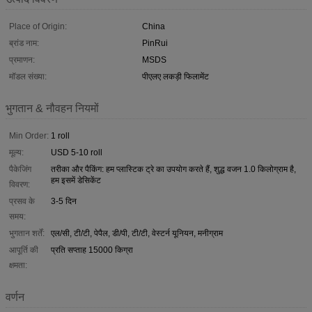
Place of Origin:
China
ब्रांड नाम:
PinRui
प्रमाणन:
MSDS
मॉडल संख्या:
पीएलए लकड़ी फिलामेंट
भुगतान & नौवहन नियमों
Min Order:
1 roll
मूल्य:
USD 5-10 roll
पैकेजिंग
तरीका और पैकिंग: हम प्लास्टिक ट्रे का उपयोग करते हैं, शुद्ध वजन 1.0 किलोग्राम है,
हम इसमें डेसिकेंट
विवरण:
प्रसव के
3-5 दिन
समय:
भुगतान शर्तें:
एल/सी, टी/टी, पेपैल, डी/पी, टी/टी, वेस्टर्न यूनियन, मनीग्राम
आपूर्ति की
प्रति सप्ताह 15000 किग्रा
क्षमता:
वर्णन