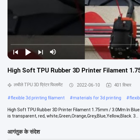
High Soft TPU Rubber 3D Printer Filament 1.7
लचीले TPU 3D प्रिंटर फिलामेंट
2022-06-10
401 विचार
#
flexible 3d printing filament
#
materials for 3d printing
#
flexi
High Soft TPU Rubber 3D Printer Filament 1.75mm / 3.0Mm In Blue 
is transparent, red, white,Green,Orange,Grey,Blue,Yellow,Black. 3...
आगंतुक के संदेश