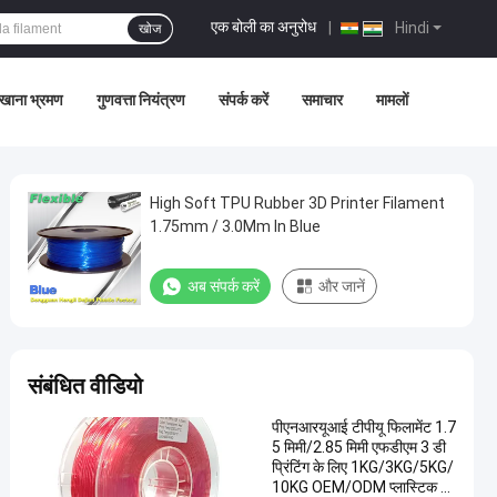
एक बोली का अनुरोध
|
Hindi
खोज
खाना भ्रमण
गुणवत्ता नियंत्रण
संपर्क करें
समाचार
मामलों
High Soft TPU Rubber 3D Printer Filament
1.75mm / 3.0Mm In Blue
अब संपर्क करें
और जानें
संबंधित वीडियो
पीएनआरयूआई टीपीयू फिलामेंट 1.7
5 मिमी/2.85 मिमी एफडीएम 3 डी
प्रिंटिंग के लिए 1KG/3KG/5KG/
10KG OEM/ODM प्लास्टिक उ